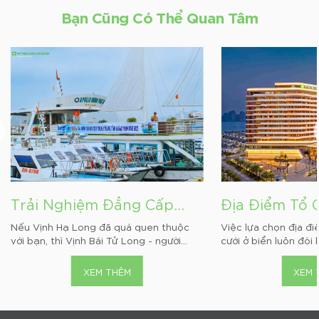
Bạn Cũng Có Thể Quan Tâm
Trải Nghiệm Đẳng Cấp
Địa Điểm Tổ
Cùng Tour Du Thuyền
Cưới Ở Biển 
Nếu Vịnh Hạ Long đã quá quen thuộc
Việc lựa chọn địa đ
với bạn, thì Vịnh Bái Tử Long - người
cưới ở biển luôn đòi 
Vịnh Bái Tử Long 2N1Đ
Cưới Sang C
“hàng xóm” yên…...
suy nghĩ…...
Săn Đón
XEM THÊM
XEM 