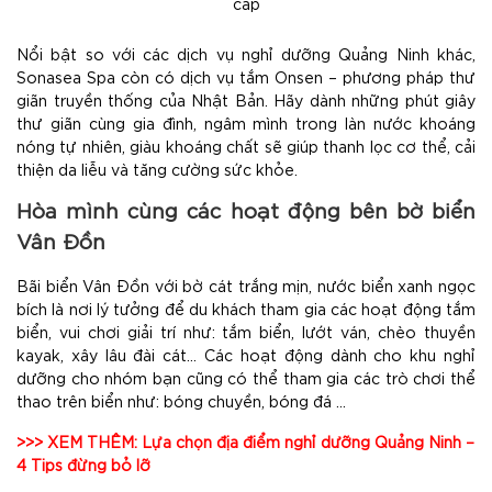
cấp
Nổi bật so với các dịch vụ nghỉ dưỡng Quảng Ninh khác,
Sonasea Spa còn có dịch vụ tắm Onsen – phương pháp thư
giãn truyền thống của Nhật Bản. Hãy dành những phút giây
thư giãn cùng gia đình, ngâm mình trong làn nước khoáng
nóng tự nhiên, giàu khoáng chất sẽ giúp thanh lọc cơ thể, cải
thiện da liễu và tăng cường sức khỏe.
Hòa mình cùng các hoạt động bên bờ biển
Vân Đồn
Bãi biển Vân Đồn với bờ cát trắng mịn, nước biển xanh ngọc
bích là nơi lý tưởng để du khách tham gia các hoạt động tắm
biển, vui chơi giải trí như: tắm biển, lướt ván, chèo thuyền
kayak, xây lâu đài cát… Các hoạt động dành cho khu nghỉ
dưỡng cho nhóm bạn cũng có thể tham gia các trò chơi thể
thao trên biển như: bóng chuyền, bóng đá …
>>> XEM THÊM: Lựa chọn địa điểm
nghỉ dưỡng Quảng Ninh
–
4 Tips đừng bỏ lỡ