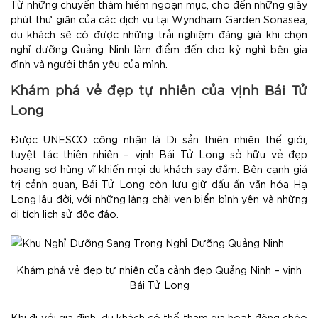
Từ những chuyến thám hiểm ngoạn mục, cho đến những giây
phút thư giãn của các dịch vụ tại Wyndham Garden Sonasea,
du khách sẽ có được những trải nghiệm đáng giá khi chọn
nghỉ dưỡng Quảng Ninh làm điểm đến cho kỳ nghỉ bên gia
đình và người thân yêu của mình.
Khám phá vẻ đẹp tự nhiên của vịnh Bái Tử
Long
Được UNESCO công nhận là Di sản thiên nhiên thế giới,
tuyệt tác thiên nhiên – vịnh Bái Tử Long sở hữu vẻ đẹp
hoang sơ hùng vĩ khiến mọi du khách say đắm. Bên cạnh giá
trị cảnh quan, Bái Tử Long còn lưu giữ dấu ấn văn hóa Hạ
Long lâu đời, với những làng chài ven biển bình yên và những
di tích lịch sử độc đáo.
Khám phá vẻ đẹp tự nhiên của cảnh đẹp Quảng Ninh – vịnh
Bái Tử Long
Khi đi với gia đình, du khách có thể tham gia hoạt động chèo