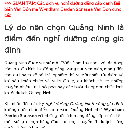
>>> QUAN TÂM:
Các dịch vụ nghỉ dưỡng đẳng cấp cạnh Bãi
biển Vân Đồn mà Wyndham Garden Sonasea Van Don cung
cấp
Lý do nên chọn Quảng Ninh là
điểm đến nghỉ dưỡng cùng gia
đình
Quảng Ninh được ví như một “Việt Nam thu nhỏ” với đa dạng
các loại địa hình từ đồng bằng, vùng núi, ven biển, mang đến
cho du khách vô số trải nghiệm thú vị. Với nhiều ưu điểm về
khí hậu thiên nhiên và vị trí địa lý, du khách sẽ có những
chuyến phiêu lưu khó phai hay các buổi du ngoạn chữa lành
khi đi du lịch Quảng Ninh.
Khi nhắc đến các kỳ
nghỉ dưỡng Quảng Ninh
cùng gia đình
,
không quên nhắc đến các resort Quảng Ninh như
Wyndham
Garden Sonasea
với những tiện ích mang đẳng cấp quốc tế –
một sự lựa chọn hàng đầu cho mọi chuyến đi du lịch cùng
người thân và bạn bè.