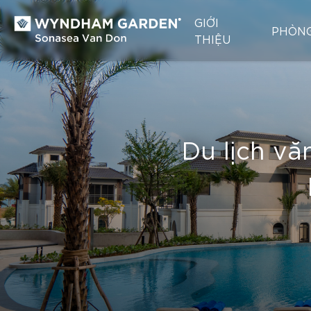
GIỚI
PHÒN
THIỆU
Du lịch vă