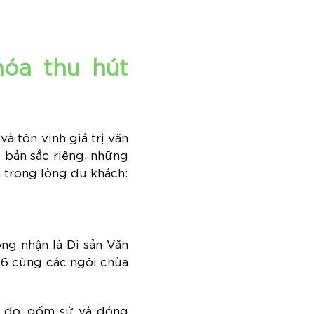
hóa thu hút
à tôn vinh giá trị văn
 bản sắc riêng, những
 trong lòng du khách:
ng nhận là Di sản Văn
 16 cùng các ngôi chùa
y đo, gốm sứ và đóng