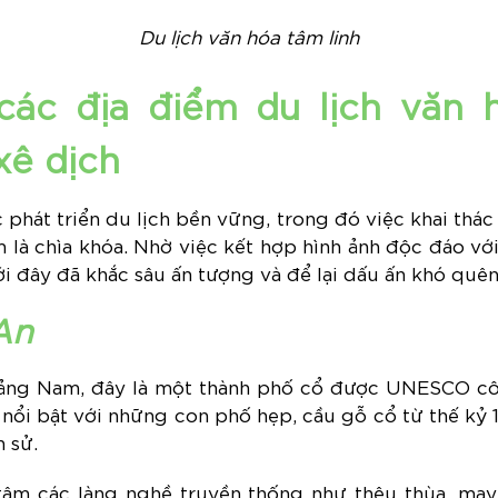
Du lịch văn hóa tâm linh
ác địa điểm du lịch văn 
xê dịch
phát triển du lịch bền vững, trong đó việc khai thác v
 là chìa khóa. Nhờ việc kết hợp hình ảnh độc đáo với
i đây đã khắc sâu ấn tượng và để lại dấu ấn khó quên
An
uảng Nam, đây là một thành phố cổ được UNESCO cô
 nổi bật với những con phố hẹp, cầu gỗ cổ từ thế kỷ
h sử.
 tâm các làng nghề truyền thống như thêu thùa, ma