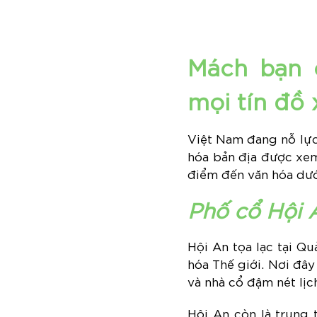
Mách bạn c
mọi tín đồ 
Việt Nam đang nỗ lực 
hóa bản địa được xem
điểm đến văn hóa dướ
Phố cổ Hội 
Hội An tọa lạc tại Q
hóa Thế giới. Nơi đây
và nhà cổ đậm nét lịc
Hội An còn là trung