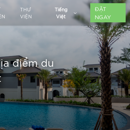
ĐẶT
Ự
THƯ
Tiếng
ỆN
VIỆN
Việt
NGAY
địa điểm du
t