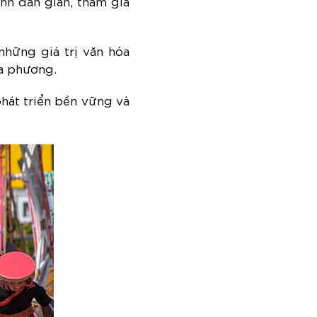
nh dân gian, tham gia
những giá trị văn hóa
ịa phương.
phát triển bền vững và