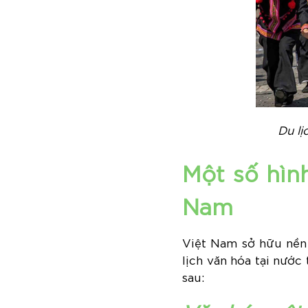
Du lị
Một số hình
Nam
Việt Nam sở hữu nền 
lịch văn hóa tại nướ
sau: