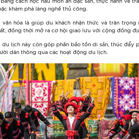
p bằng cách học nấu món ăn đặc sản, thực hành vẽ tra
hoặc khám phá làng nghề thủ công.
 văn hóa là giúp du khách nhận thức và trân trọng 
đất, đồng thời mở ra cơ hội giao lưu với cộng đồng đ
h du lịch này còn góp phần bảo tồn di sản, thúc đẩy 
ười dân thông qua các hoạt động du lịch.