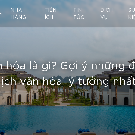
NHÀ
TIỆN
TIN
DỊCH
S
G
HÀNG
ÍCH
TỨC
VỤ
KI
n hóa là gì? Gợi ý những 
lịch văn hóa lý tưởng nhấ