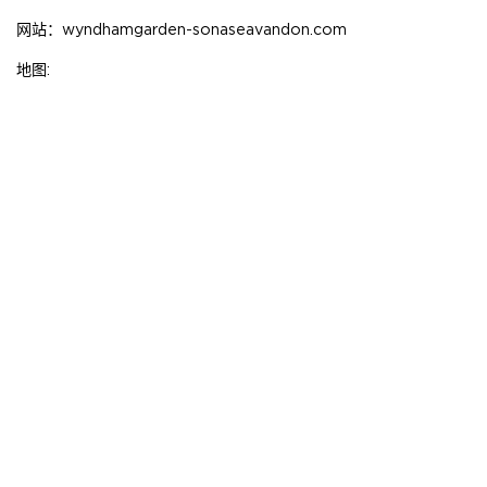
网站：
wyndhamgarden-sonaseavandon.com
地图: