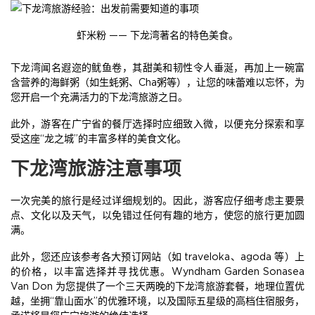
虾米粉 —— 下龙湾著名的特色美食。
下龙湾闻名遐迩的鱿鱼卷，其甜美和韧性令人垂涎，再加上一碗富
含营养的海鲜粥（如生蚝粥、Cha粥等），让您的味蕾难以忘怀，为
您开启一个充满活力的下龙湾旅游之日。
此外，游客在广宁省的餐厅选择时应细致入微，以便充分探索和享
受这座“龙之城”的丰富多样的美食文化。
下龙湾旅游注意事项
一次完美的旅行是经过详细规划的。因此，游客应仔细考虑主要景
点、文化以及天气，以免错过任何有趣的地方，使您的旅行更加圆
满。
此外，您还应该参考各大预订网站（如 traveloka、agoda 等）上
的价格，以丰富选择并寻找优惠。Wyndham Garden Sonasea
Van Don 为您提供了一个三天两晚的下龙湾旅游套餐，地理位置优
越，坐拥“靠山面水”的优雅环境，以及国际五星级的高档住宿服务，
承诺将是您广宁旅游的绝佳选择。